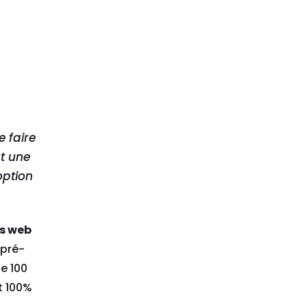
e faire
st une
option
es web
 pré-
e 100
t 100%