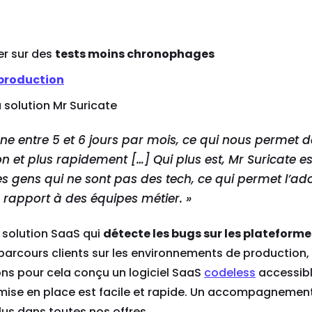
er sur des
tests moins chronophages
 production
 solution Mr Suricate
e entre 5 et 6 jours par mois
, ce qui nous permet d
n et plus rapidement […] Qui plus est, Mr Suricate e
es gens qui ne sont pas des tech, ce qui permet l’ad
 rapport à des équipes métier.
»
 solution SaaS qui
détecte les bugs sur les plateform
parcours clients sur les environnements de production,
ons pour cela conçu un logiciel SaaS
codeless
accessibl
a mise en place est facile et rapide. Un accompagnemen
us dans toutes nos offres.