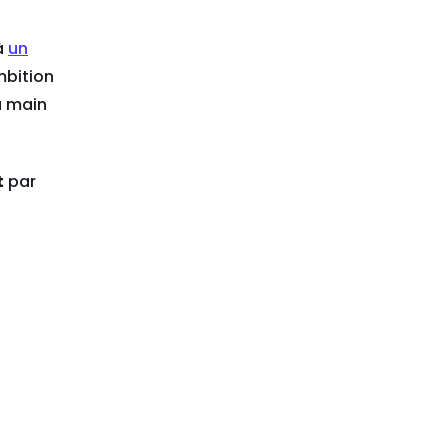
à
un
mbition
a main
t
par