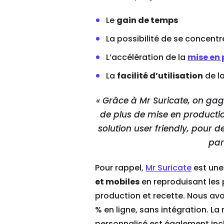
Le
gain de temps
La possibilité de se concentr
L’accélération de la
mise en
La
facilité d’utilisation
de la
«
Grâce à Mr Suricate,
on gagn
de plus de mise en productio
solution user friendly
, pour d
par
Pour rappel,
Mr Suricate
est une
et mobiles
en reproduisant les 
production et recette. Nous av
% en ligne, sans intégration. L
personnalisé est également incl