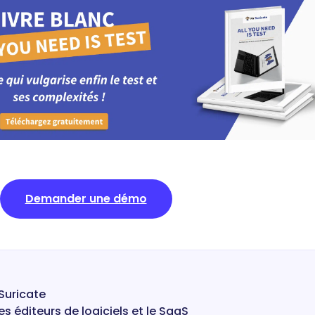
Demander une démo
Suricate
s éditeurs de logiciels et le SaaS