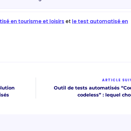
isé en tourisme et loisirs
et
le test automatisé en
ARTICLE SU
lution
Outil de tests automatisés “Co
isés
codeless” : lequel choi