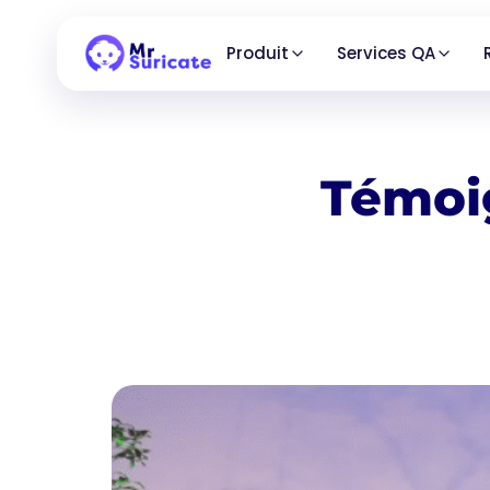
Produit
Services QA
Témoig