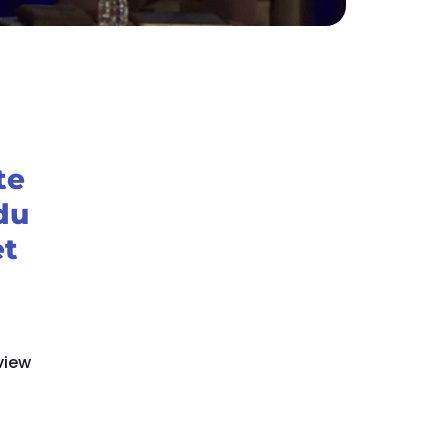
a
te
du
et
view