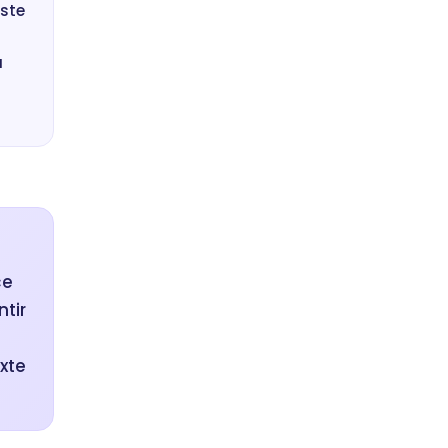
iste
à
ce
ntir
xte