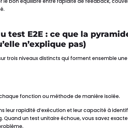
r le bon équilibre entre rapidité de feedback, couve
é.
au test E2E : ce que la pyramid
’elle n’explique pas)
ur trois niveaux distincts qui forment ensemble une
chaque fonction ou méthode de manière isolée.
s leur rapidité d’exécution et leur capacité à identif
ug. Quand un test unitaire échoue, vous savez exac
problème.