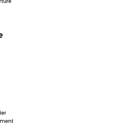
rture
e
ier
tement