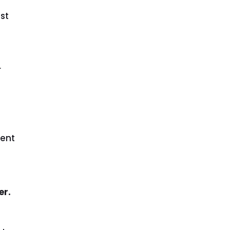
st
r
t
ment
er.