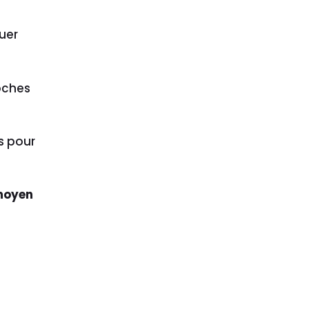
uer
oches
s pour
 moyen