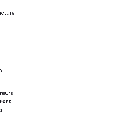
ucture
s
reurs
urent
a