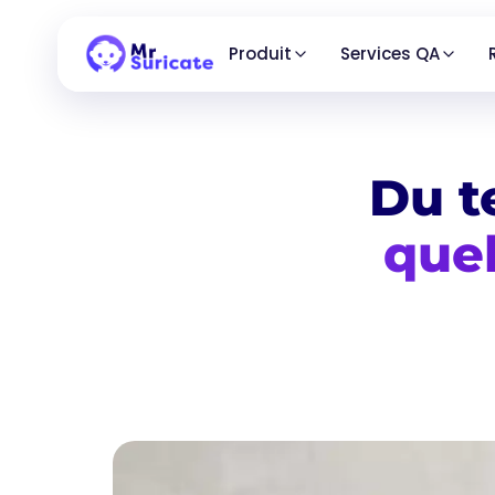
Produit
Services QA
Du te
quel